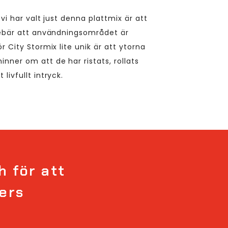
t vi har valt just denna plattmix är att
nnebär att användningsområdet är
r City Stormix lite unik är att ytorna
nner om att de har ristats, rollats
livfullt intryck.
h för att
ers