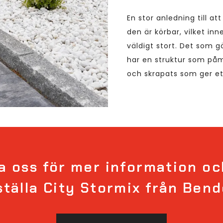
En stor anledning till at
den är körbar, vilket i
väldigt stort. Det som gö
har en struktur som påmi
och skrapats som ger ett 
 oss för mer information oc
ställa City Stormix från Bend