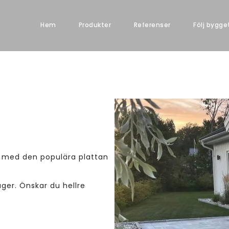
Hem
Produkter
Referenser
Följ bygge
 med den populära plattan
ager. Önskar du hellre