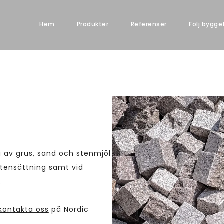
Hem
Produkter
Referenser
Följ bygge
ng av grus, sand och stenmjöl
stensättning samt vid
r.
kontakta oss
på Nordic