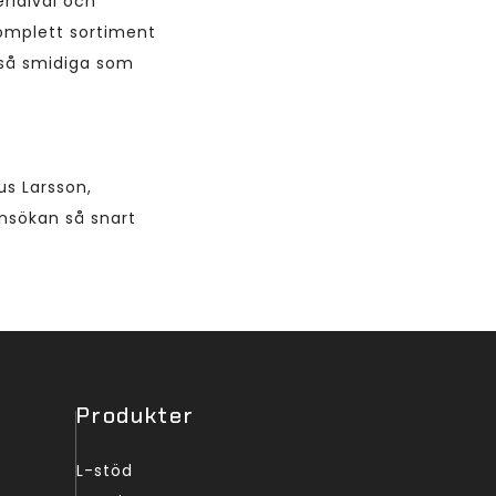
erialval och
komplett sortiment
 så smidiga som
s Larsson,
ansökan så snart
Produkter
L-stöd