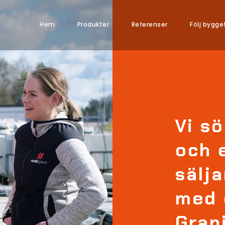
Hem
Produkter
Referenser
Följ bygge
Vi s
och 
sälja
med 
Grani