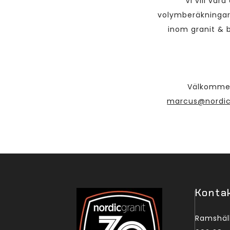
Vi vill var
volymberäkningar 
inom granit & 
Välkommen
marcus@nordic
Konta
Ramshäl