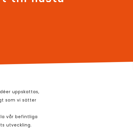
 idéer uppskattas,
t som vi sätter
a vår befintliga
ts utveckling.