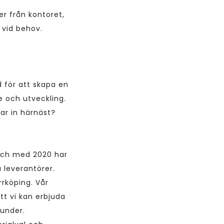
er från kontoret,
 vid behov.
d för att skapa en
e och utveckling.
tar in härnäst?
 och med 2020 har
 leverantörer.
rrköping. Vår
tt vi kan erbjuda
kunder.