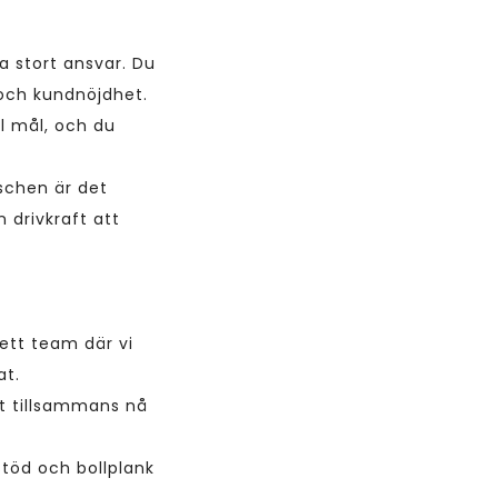
ta stort ansvar. Du
e och kundnöjdhet.
ll mål, och du
schen är det
 drivkraft att
 ett team där vi
at.
tt tillsammans nå
Stöd och bollplank