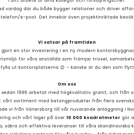
i ditt arbete är dina kollegor och försäljningschef.
ad vardag där du både bygger relationer och driver affär
 telefon/e-post. Det innebär även projektinriktade besök
Vi satsar på framtiden
 gjort en stor investering i en ny modern kontorsbyggna
tsmiljö för våra anställda som främjar trivsel, samarbet
fylla ut kontorsplatserna 😉 – kanske är du den som flyt
Om oss
r sedan 1996 arbetat med högkvalitativ granit, och från
t vårt sortiment med betongprodukter från flera svenska
tade vi från Vänersborg till vår nuvarande anläggning i No
ering och vårt lager på över
10 000 kvadratmeter
gör a
, säkra och effektiva leveranser till våra skandinaviska 