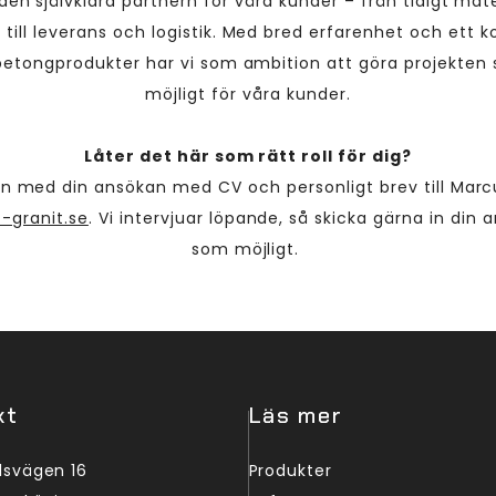
a den självklara partnern för våra kunder – från tidigt mat
till leverans och logistik. Med bred erfarenhet och ett 
betongprodukter har vi som ambition att göra projekten
möjligt för våra kunder.
Låter det här som rätt roll för dig?
 med din ansökan med CV och personligt brev till Marcu
-granit.se
. Vi intervjuar löpande, så skicka gärna in din 
som möjligt.
kt
Läs mer
lsvägen 16
Produkter