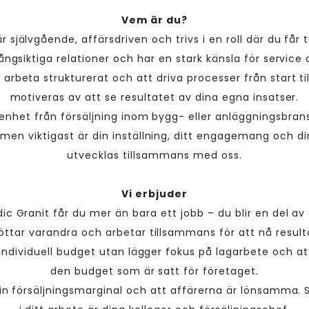
Vem är du?
r självgående, affärsdriven och trivs i en roll där du får 
långsiktiga relationer och har en stark känsla för servic
 arbeta strukturerat och att driva processer från start ti
motiveras av att se resultatet av dina egna insatser.
renhet från försäljning inom bygg- eller anläggningsbran
men viktigast är din inställning, ditt engagemang och din
utvecklas tillsammans med oss.
Vi erbjuder
ic Granit får du mer än bara ett jobb – du blir en del av
öttar varandra och arbetar tillsammans för att nå result
e individuell budget utan lägger fokus på lagarbete och a
den budget som är satt för företaget.
in försäljningsmarginal och att affärerna är lönsamma. 