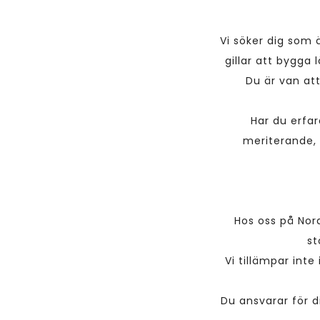
Vi söker dig som ä
gillar att bygga 
Du är van att
Har du erfa
meriterande, 
Hos oss på Nord
st
Vi tillämpar int
Du ansvarar för d