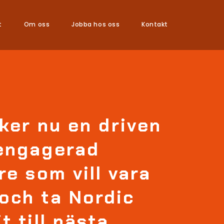
t
Om oss
Jobba hos oss
Kontakt
öker nu en driven
engagerad
re som vill vara
och ta Nordic
t till nästa