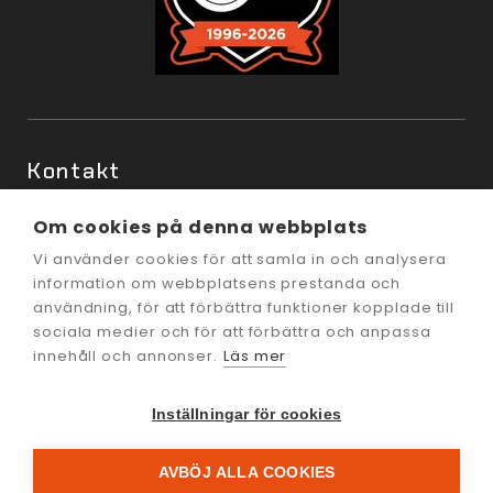
Kontakt
Ramshällsvägen 16
Om cookies på denna webbplats
602 38 Norrköping
Vi använder cookies för att samla in och analysera
information om webbplatsens prestanda och
info@nordic-granit.se
användning, för att förbättra funktioner kopplade till
011-23 44 60
sociala medier och för att förbättra och anpassa
innehåll och annonser.
Läs mer
Inställningar för cookies
AVBÖJ ALLA COOKIES
Läs mer