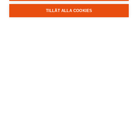
TILLÅT ALLA COOKIES
Produkter
Referenser
Om oss
Jobba hos oss
Kontakta oss
Produkter
L-stöd
Granit
Betongprodukter
Skiffer
Kalksten